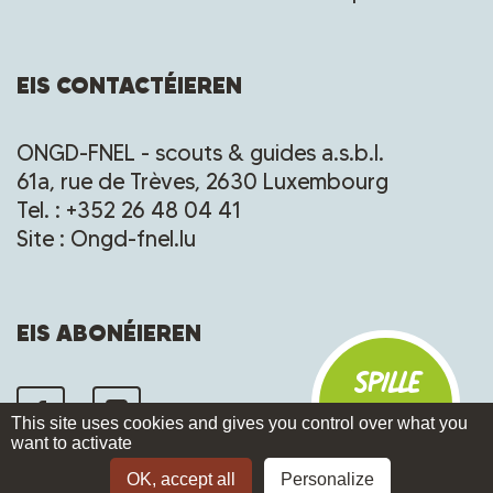
EIS CONTACTÉIEREN
ONGD-FNEL - scouts & guides a.s.b.l.
61a, rue de Trèves, 2630 Luxembourg
Tel. : +352 26 48 04 41
Site : Ongd-fnel.lu
EIS ABONÉIEREN
Spille
mir ?
This site uses cookies and gives you control over what you
want to activate
OK, accept all
Personalize